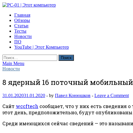
Skip
to
PC-01 | Этот компьютер
Главная
content
Компьютерные новости
Обзоры
Статьи
Тесты
Новости
ПО
YouTube | Этот Компьютер
Найти:
Main Menu
Новости
8 ядерный 16 поточный мобильный пр
31.01.2020
31.01.2020
-
by
Павел Конюшков
-
Leave a Comment
Сайт
wccftech
сообщает, что у них есть сведения о
этот день, предположительно, будут опубликованы
Среди имеющихся сейчас сведений — это называни