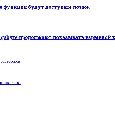
ые функции будут доступны позже.
Gigabyte продолжают показывать взрывной 
процессоров
изоваться
.