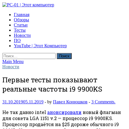
Skip
to
PC-01 | Этот компьютер
Главная
content
Компьютерные новости
Обзоры
Статьи
Тесты
Новости
ПО
YouTube | Этот Компьютер
Найти:
Main Menu
Новости
Первые тесты показывают
реальные частоты i9 9900KS
31.10.2019
05.11.2019
-
by
Павел Конюшков
-
3 Comments.
Не так давно intel
анонсировали
новый флагман
для сокета LGA 1151 v.2 — процессор i9 9900KS.
Процессор продаётся на $25 дороже обычного i9