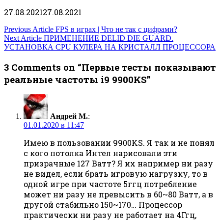
27.08.2021
27.08.2021
Навигация
Previous Article
FPS в играх | Что не так с цифрами?
Next Article
ПРИМЕНЕНИЕ DELID DIE GUARD.
по
УСТАНОВКА CPU КУЛЕРА НА КРИСТАЛЛ ПРОЦЕССОРА
записям
3 Comments on “Первые тесты показывают
реальные частоты i9 9900KS”
Андрей М.
:
01.01.2020 в 11:47
Имею в пользовании 9900KS. Я так и не понял
с кого потолка Интел нарисовали эти
призрачные 127 Ватт? Я их например ни разу
не видел, если брать игровую нагрузку, то в
одной игре при частоте 5ггц потребление
может ни разу не превысить в 60~80 Ватт, а в
другой стабильно 150~170… Процессор
практически ни разу не работает на 4Ггц,