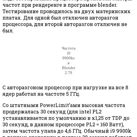
частот при рендеренге в программе blender.
Тестирование проводилось на двух материнских
платах. Для одной был отключен авторазгон
процессора, для второй авторазгон отключен не
был.
Частота
i9
9900ks
в
Blender
2.79
С авторазгоном процессор при нагрузке на все 8
ядер работал на частоте 5 ГГц.
Со штатными PowerLimit’ами высокая частота
продержалась 30 секунд (для intel PL2
устанавливается по умолчанию в х1,25 от TDP до
30 секунд, в данном процессоре PL2 = 160 Ватт),
затем частота упала до 4,6 ГГц. Обычный i9 9900k