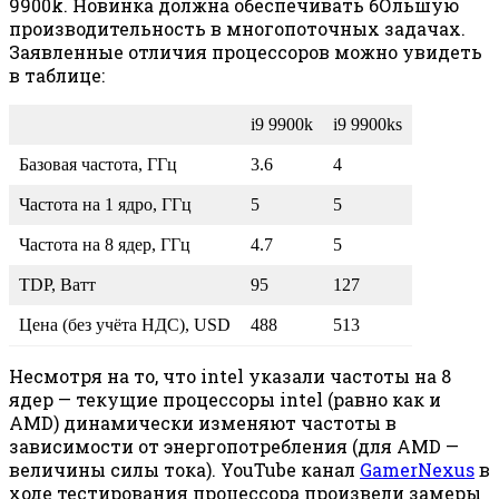
9900k. Новинка должна обеспечивать бОльшую
производительность в многопоточных задачах.
Заявленные отличия процессоров можно увидеть
в таблице:
i9 9900k
i9 9900ks
Базовая частота, ГГц
3.6
4
Частота на 1 ядро, ГГц
5
5
Частота на 8 ядер, ГГц
4.7
5
TDP, Ватт
95
127
Цена (без учёта НДС), USD
488
513
Несмотря на то, что intel указали частоты на 8
ядер — текущие процессоры intel (равно как и
AMD) динамически изменяют частоты в
зависимости от энергопотребления (для AMD —
величины силы тока). YouTube канал
GamerNexus
в
ходе тестирования процессора произвели замеры