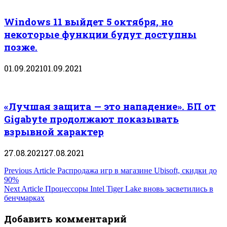
Windows 11 выйдет 5 октября, но
некоторые функции будут доступны
позже.
01.09.2021
01.09.2021
«Лучшая защита — это нападение». БП от
Gigabyte продолжают показывать
взрывной характер
27.08.2021
27.08.2021
Навигация
Previous Article
Распродажа игр в магазине Ubisoft, скидки до
90%
по
Next Article
Процессоры Intel Tiger Lake вновь засветились в
бенчмарках
записям
Добавить комментарий