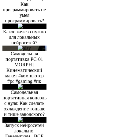
Как
программировать не
умея
программировать?
Какое железо нужно
для локальных
нейросетей?
Самодельная
портативка PC-01
MORPH |
Кинематический
макет #компьютер
#pc #gaming #пк
Самодельная
портативная консоль
с нуля: Как сделать
охлаждение тоньше
и тише заводского?
Запуск нейросетей
локально.
Генерируем - ВСЁ