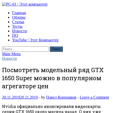
Skip
to
PC-01 | Этот компьютер
Главная
content
Компьютерные новости
Обзоры
Статьи
Тесты
Новости
ПО
YouTube | Этот Компьютер
Найти:
Main Menu
Новости
Посмотреть модельный ряд GTX
1650 Super можно в популярном
агрегаторе цен
20.11.2019
20.11.2019
-
by
Павел Конюшков
-
Leave a Comment
Nvidia официально анонсировали видеокарты
серии GTX 1650 около месяца назад. О них уже