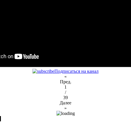
Подписаться на канал
«
Пред.
1
/
39
Далее
»
я