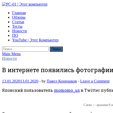
Skip
to
PC-01 | Этот компьютер
Главная
content
Компьютерные новости
Обзоры
Статьи
Тесты
Новости
ПО
YouTube | Этот Компьютер
Найти:
Main Menu
Новости
В интернете появились фотографии
13.01.2020
13.01.2020
-
by
Павел Конюшков
-
Leave a Comment
Японский пользователь
momomo_us
в Twitter публ
Слева — крышки 6 и 