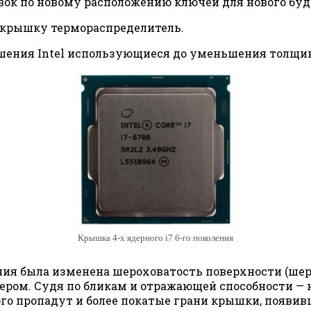
вок по новому расположению ключей для нового буд
 крышку термораспределитель.
ешения Intel использующиеся до уменьшения толщин
Крышка 4-х ядерного i7 6-го поколения
ния была изменена шероховатость поверхности (шер
ером. Судя по бликам и отражающей способности —
 пропадут и более покатые грани крышки, появившие