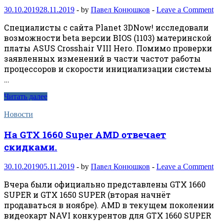
30.10.2019
28.11.2019
-
by
Павел Конюшков
-
Leave a Comment
Специалисты с сайта Planet 3DNow! исследовали
возможности beta версии BIOS (1103) материнской
платы ASUS Crosshair VIII Hero. Помимо проверки
заявленных изменений в части частот работы
процессоров и скорости инициализации системы
…
Читать далее
Новости
На GTX 1660 Super AMD отвечает
скидками.
30.10.2019
05.11.2019
-
by
Павел Конюшков
-
Leave a Comment
Вчера были официально представлены GTX 1660
SUPER и GTX 1650 SUPER (вторая начнёт
продаваться в ноябре). AMD в текущем поколении
видеокарт NAVI конкурентов для GTX 1660 SUPER