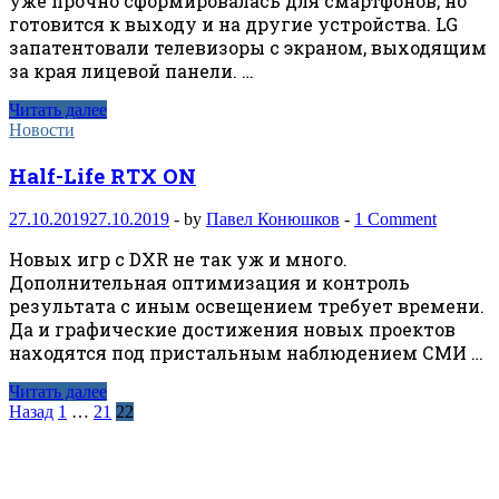
уже прочно сформировалась для смартфонов, но
готовится к выходу и на другие устройства. LG
запатентовали телевизоры с экраном, выходящим
за края лицевой панели. …
Читать далее
Новости
Half-Life RTX ON
27.10.2019
27.10.2019
-
by
Павел Конюшков
-
1 Comment
Новых игр с DXR не так уж и много.
Дополнительная оптимизация и контроль
результата с иным освещением требует времени.
Да и графические достижения новых проектов
находятся под пристальным наблюдением СМИ …
Читать далее
Навигация
Назад
1
…
21
22
по
записям