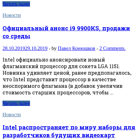
Читать далее
Новости
Официальный анонс i9 9900KS, продажи
со среды
28.10.2019
29.10.2019
-
by
Павел Конюшков
-
2 Comments.
Intel официально анонсировали новый
флагманский процессор для сокета LGA 1151.
Новинка удивляет ценой, ранее предполагалось,
что Intel представит процессор в качестве
неоспоримого флагмана (в добавок увеличив
стоимость старших процессоров, чтобы …
Читать далее
Новости
Intel распространяет по миру наборы для
разработчиков будущих видеокарт