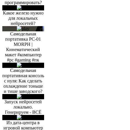
программировать?
Какое железо нужно
для локальных
нейросетей?
Самодельная
портативка PC-01
MORPH |
Кинематический
макет #компьютер
#pc #gaming #пк
Самодельная
портативная консоль
с нуля: Как сделать
охлаждение тоньше
и тише заводского?
Запуск нейросетей
локально.
Генерируем - ВСЁ
Из дата-центра в
игровой компьютер