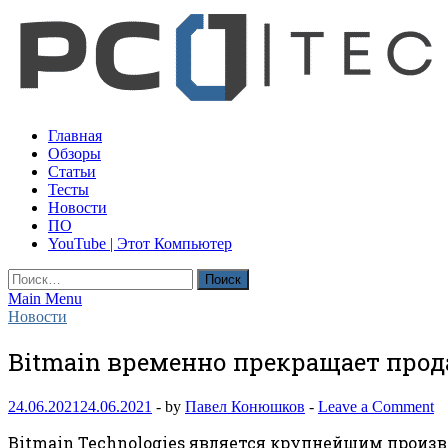
Skip
to
content
PC-01 | Этот компьютер
Главная
Компьютерные новости
Обзоры
Статьи
Тесты
Новости
ПО
YouTube | Этот Компьютер
Найти:
Main Menu
Новости
Bitmain временно прекращает прод
24.06.2021
24.06.2021
-
by
Павел Конюшков
-
Leave a Comment
Bitmain Technologies является крупнейшим произ