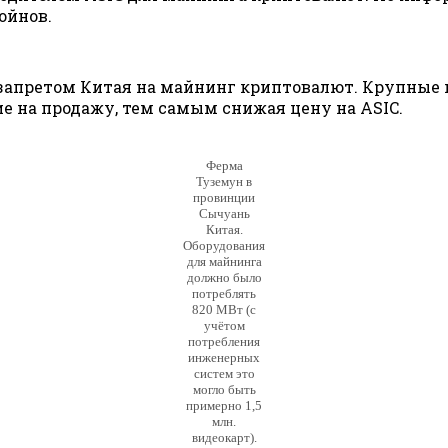
ойнов.
 запретом Китая на майнинг криптовалют. Крупные
е на продажу, тем самым снижая цену на ASIC.
Ферма
Туземун в
провинции
Сычуань
Китая.
Оборудования
для майнинга
должно было
потреблять
820 МВт (с
учётом
потребления
инженерных
систем это
могло быть
примерно 1,5
млн.
видеокарт).