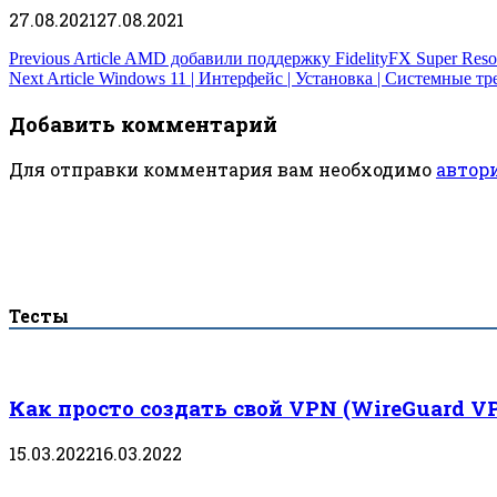
27.08.2021
27.08.2021
Навигация
Previous Article
AMD добавили поддержку FidelityFX Super Resol
Next Article
Windows 11 | Интерфейс | Установка | Системные т
по
Добавить комментарий
записям
Для отправки комментария вам необходимо
автор
Тесты
Как просто создать свой VPN (WireGuard V
15.03.2022
16.03.2022