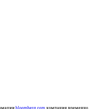
ормации
bloomberg.com
компания временно