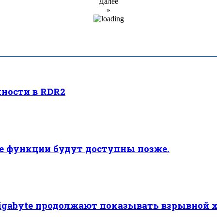
Далее
»
ности в RDR2
ые функции будут доступны позже.
Gigabyte продолжают показывать взрывной 