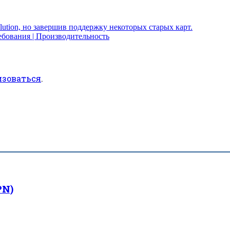
ution, но завершив поддержку некоторых старых карт.
ребования | Производительность
изоваться
.
PN)