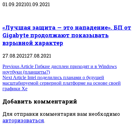
01.09.2021
01.09.2021
«Лучшая защита — это нападение». БП от
Gigabyte продолжают показывать
взрывной характер
27.08.2021
27.08.2021
Навигация
Previous Article
Гибкие дисплеи приходят и в Windows
ноутбуки (планшеты?)
по
Next Article
Intel поделились планами о будущей
масштабируемой серверной платформе на основе своей
записям
графики Xe
Добавить комментарий
Для отправки комментария вам необходимо
авторизоваться
.