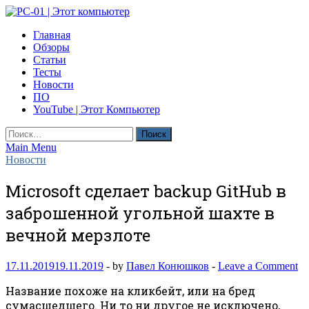
Skip
to
PC-01 | Этот компьютер
Главная
content
Компьютерные новости
Обзоры
Статьи
Тесты
Новости
ПО
YouTube | Этот Компьютер
Найти:
Main Menu
Новости
Microsoft сделает backup GitHub в
заброшенной угольной шахте в
вечной мерзлоте
17.11.2019
19.11.2019
-
by
Павел Конюшков
-
Leave a Comment
Название похоже на кликбейт, или на бред
сумасшедшего. Ни то ни другое не исключено,