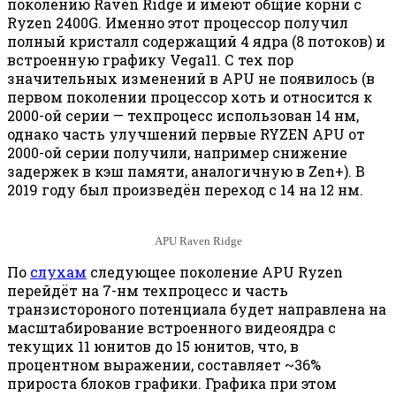
поколению Raven Ridge и имеют общие корни с
Ryzen 2400G. Именно этот процессор получил
полный кристалл содержащий 4 ядра (8 потоков) и
встроенную графику Vega11. С тех пор
значительных изменений в APU не появилось (в
первом поколении процессор хоть и относится к
2000-ой серии — техпроцесс использован 14 нм,
однако часть улучшений первые RYZEN APU от
2000-ой серии получили, например снижение
задержек в кэш памяти, аналогичную в Zen+). В
2019 году был произведён переход с 14 на 12 нм.
APU Raven Ridge
По
слухам
следующее поколение APU Ryzen
перейдёт на 7-нм техпроцесс и часть
транзистороного потенциала будет направлена на
масштабирование встроенного видеоядра с
текущих 11 юнитов до 15 юнитов, что, в
процентном выражении, составляет ~36%
прироста блоков графики. Графика при этом