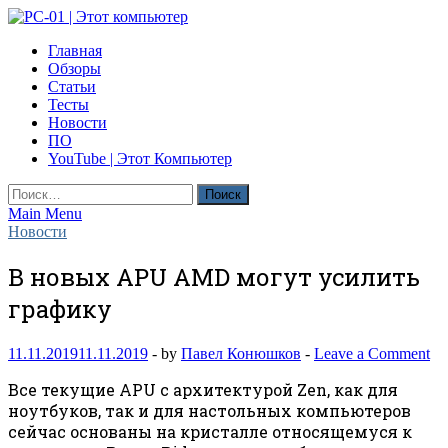
Skip
to
PC-01 | Этот компьютер
Главная
content
Компьютерные новости
Обзоры
Статьи
Тесты
Новости
ПО
YouTube | Этот Компьютер
Найти:
Main Menu
Новости
В новых APU AMD могут усилить
графику
11.11.2019
11.11.2019
-
by
Павел Конюшков
-
Leave a Comment
Все текущие APU с архитектурой Zen, как для
ноутбуков, так и для настольных компьютеров
сейчас основаны на кристалле относящемуся к