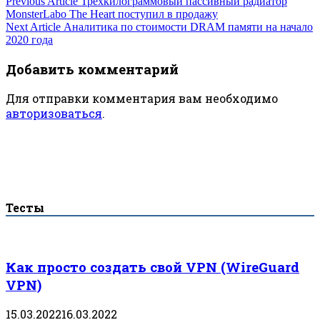
Навигация
Previous Article
Трёхкилограммовый пассивный радиатор
MonsterLabo The Heart поступил в продажу
по
Next Article
Аналитика по стоимости DRAM памяти на начало
2020 года
записям
Добавить комментарий
Для отправки комментария вам необходимо
авторизоваться
.
Тесты
Как просто создать свой VPN (WireGuard
VPN)
15.03.2022
16.03.2022