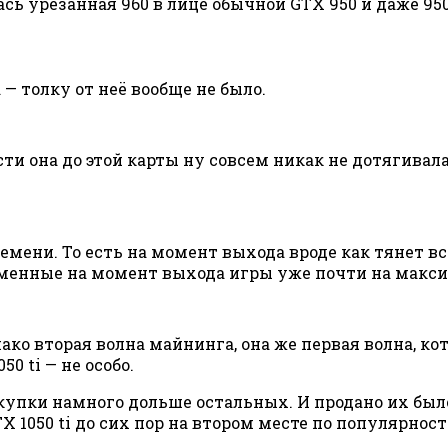
сь урезанная 960 в лице обычной GTX 950 и даже 950 
 — толку от неё вообще не было.
ти она до этой карты ну совсем никак не дотягивала.
мени. То есть на момент выхода вроде как тянет всё
ременные на момент выхода игры уже почти на макси
днако вторая волна майнинга, она же первая волна,
0 ti — не особо.
упки намного дольше остальных. И продано их было
X 1050 ti до сих пор на втором месте по популярно