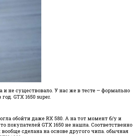
а и не существовало. У нас же в тесте — формально
од. GTX 1650 super.
огла обойти даже RX 580. А на тот момент б/у и
что покупателей GTX 1650 не нашла. Соответственно
и вообще сделана на основе другого чипа. обычная