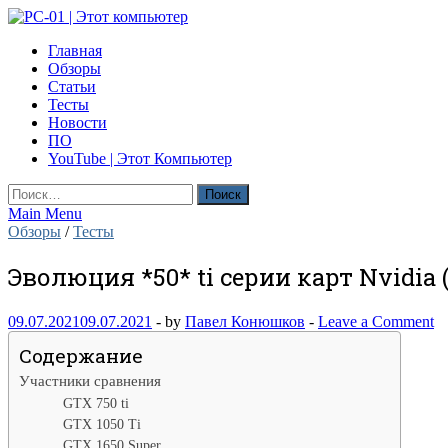
Skip
to
PC-01 | Этот компьютер
Главная
content
Компьютерные новости
Обзоры
Статьи
Тесты
Новости
ПО
YouTube | Этот Компьютер
Найти:
Main Menu
Обзоры
/
Тесты
Эволюция *50* ti серии карт Nvidia (75
09.07.2021
09.07.2021
-
by
Павел Конюшков
-
Leave a Comment
Содержание
Участники сравнения
GTX 750 ti
GTX 1050 Ti
GTX 1650 Super