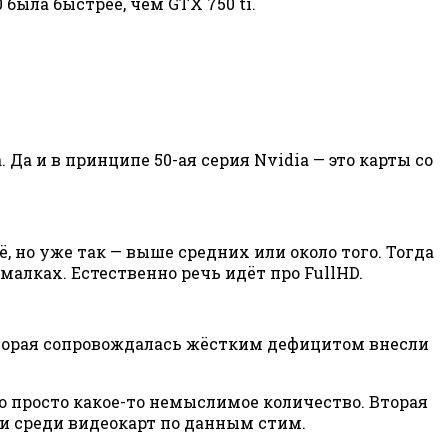
была быстрее, чем GTX 750 ti.
 Да и в принципе 50-ая серия Nvidia — это карты со
, но уже так — выше средних или около того. Тогда
малках. Естественно речь идёт про FullHD.
 которая сопровождалась жёстким дефицитом внесли
 просто какое-то немыслимое количество. Вторая
сти среди видеокарт по данным стим.