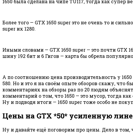
1650 была сделана на чипе TU117, тогда как супер ве
Более того — GTX 1650 super это не очень то и сильн
super их 1280.
Иными словами — GTX 1650 super — это почти GTX 1
шину 192 бит и 6 Гигов — карта бы обрела популярнос
А по соотношению цена производительность у 1650 S
580. Но и это я на своём опыте обзоров скажу, что
комментариях на обзоры раз по 20 людям объяснять, 
комментарий о том, что 1650 — это мусор, тогда ка
Ну и подводя итоги — 1650 super тоже особо не пок
Цены на GTX *50* усиленную лин
Ну и давайте ещё поговорим про цены. Дело в том, 