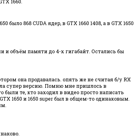
GTX 1660.
50 было 868 CUDA ядер, в GTX 1660 1408, а в GTX 1650
и и объём памяти до 4-х гигабайт. Остались бы
отором она продавалась. опять же не считая б/у RX
опила супер версию. Помню мне пришлось в
то были те, кто заходил в видео просто написать
 GTX 1650 и 1650 super был в общем-то одинаковым.
им.
инаково.