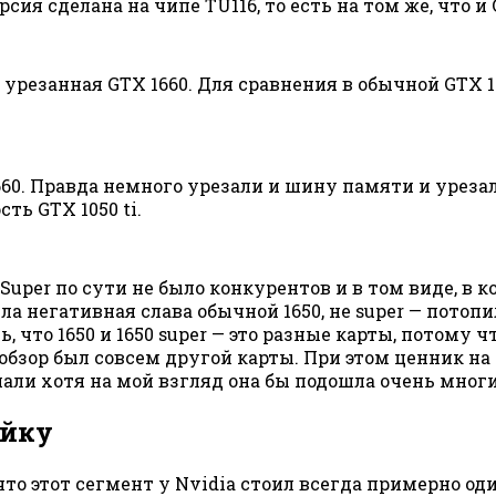
рсия сделана на чипе TU116, то есть на том же, что и 
о урезанная GTX 1660. Для сравнения в обычной GTX 16
660. Правда немного урезали и шину памяти и урезал
ть GTX 1050 ti.
uper по сути не было конкурентов и в том виде, в к
 была негативная слава обычной 1650, не super — пот
что 1650 и 1650 super — это разные карты, потому ч
к обзор был совсем другой карты. При этом ценник на
упали хотя на мой взгляд она бы подошла очень мног
ейку
что этот сегмент у Nvidia стоил всегда примерно од