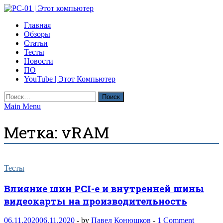
Skip
to
PC-01 | Этот компьютер
Главная
content
Компьютерные новости
Обзоры
Статьи
Тесты
Новости
ПО
YouTube | Этот Компьютер
Найти:
Main Menu
Метка:
vRAM
Тесты
Влияние шин PCI-e и внутренней шины
видеокарты на производительность
06.11.2020
06.11.2020
-
by
Павел Конюшков
-
1 Comment