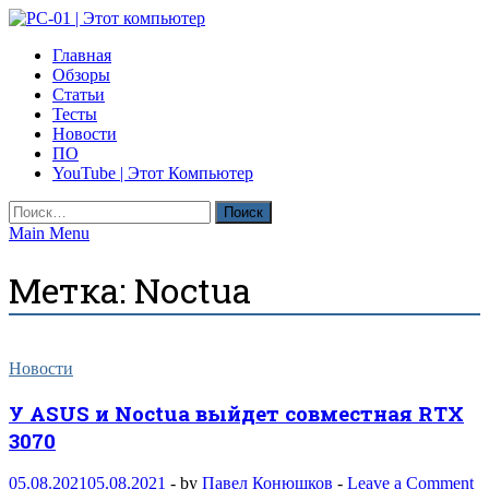
Skip
to
PC-01 | Этот компьютер
Главная
content
Компьютерные новости
Обзоры
Статьи
Тесты
Новости
ПО
YouTube | Этот Компьютер
Найти:
Main Menu
Метка:
Noctua
Новости
У ASUS и Noctua выйдет совместная RTX
3070
05.08.2021
05.08.2021
-
by
Павел Конюшков
-
Leave a Comment