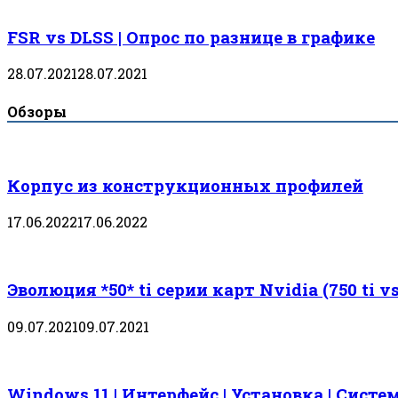
FSR vs DLSS | Опрос по разнице в графике
28.07.2021
28.07.2021
Обзоры
Корпус из конструкционных профилей
17.06.2022
17.06.2022
Эволюция *50* ti серии карт Nvidia (750 ti vs 
09.07.2021
09.07.2021
Windows 11 | Интерфейс | Установка | Сист