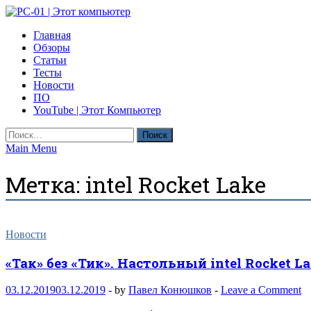
Skip
to
PC-01 | Этот компьютер
Главная
content
Компьютерные новости
Обзоры
Статьи
Тесты
Новости
ПО
YouTube | Этот Компьютер
Найти:
Main Menu
Метка:
intel Rocket Lake
Новости
«Так» без «Тик». Настольный intel Rocket L
03.12.2019
03.12.2019
-
by
Павел Конюшков
-
Leave a Comment