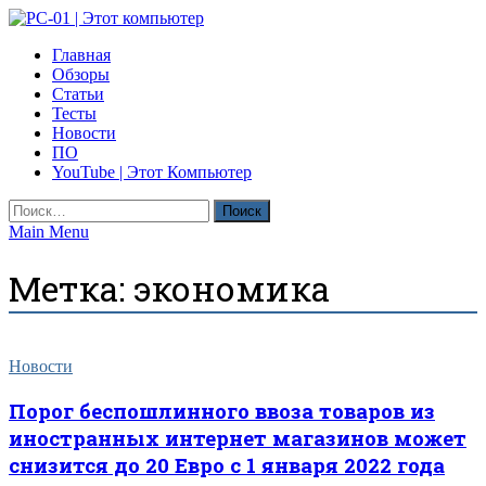
Skip
to
PC-01 | Этот компьютер
Главная
content
Компьютерные новости
Обзоры
Статьи
Тесты
Новости
ПО
YouTube | Этот Компьютер
Найти:
Main Menu
Метка:
экономика
Новости
Порог беспошлинного ввоза товаров из
иностранных интернет магазинов может
снизится до 20 Евро с 1 января 2022 года