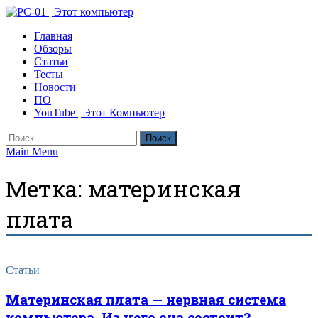
Skip
to
PC-01 | Этот компьютер
Главная
content
Компьютерные новости
Обзоры
Статьи
Тесты
Новости
ПО
YouTube | Этот Компьютер
Найти:
Main Menu
Метка:
материнская
плата
Статьи
Материнская плата — нервная система
компьютера. Из чего она состоит?